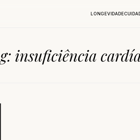
LONGEVIDADE
CUIDA
g:
insuficiência cardí