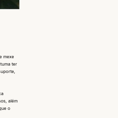
se mexe
tuma ter
suporte,
ca
sos, além
que o