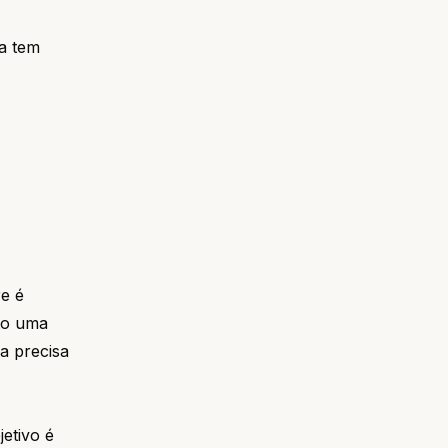
a tem
e é
nto uma
a precisa
etivo é