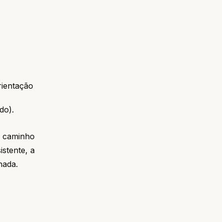
rientação
do).
o caminho
istente, a
nada.