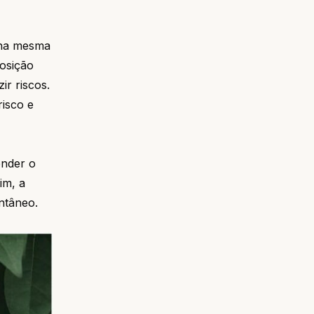
 na mesma
osição
r riscos.
isco e
ender o
im, a
ntâneo.