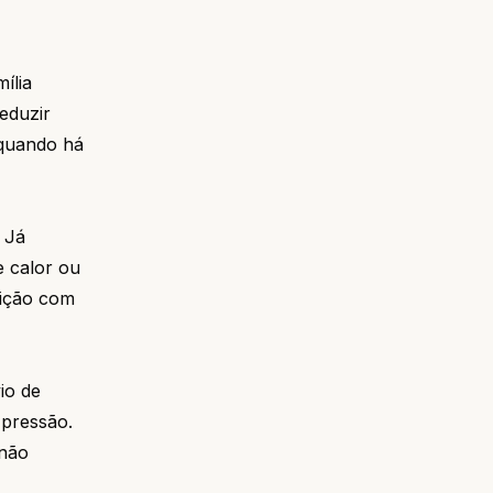
ília
eduzir
 quando há
 Já
e calor ou
uição com
io de
 pressão.
 não