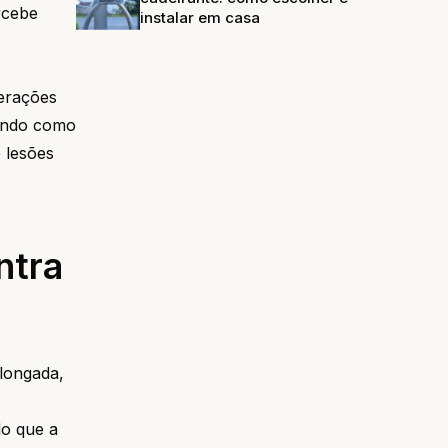
rcebe
instalar em casa
terações
dendo como
 lesões
ntra
longada,
do que a