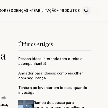
DORES
DOENÇAS
REABILITAÇÃO
PRODUTOS
Últimos Artigos
ra
Pessoa idosa internada tem direito a
acompanhante?
Andador para idosos: como escolher
com segurança
Tontura ao levantar em idosos: quando
investigar
ente:
Rampa de acesso para
casa,
cadeirante: como escolher e