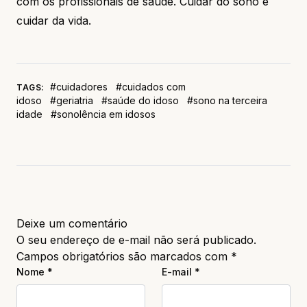
com os profissionais de saúde. Cuidar do sono é
cuidar da vida.
#cuidadores
#cuidados com
TAGS:
idoso
#geriatria
#saúde do idoso
#sono na terceira
idade
#sonolência em idosos
Deixe um comentário
O seu endereço de e-mail não será publicado.
Campos obrigatórios são marcados com
*
Nome
*
E-mail
*