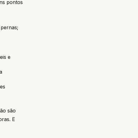
uns pontos
 pernas;
eis e
a
ões
não são
bras. E