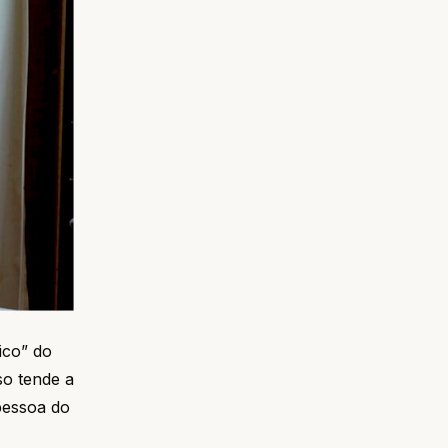
ico” do
so tende a
pessoa do