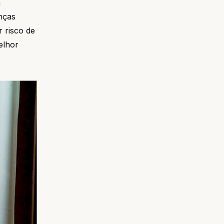
m
nças
r risco de
elhor