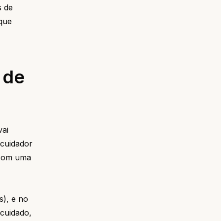
s de
 que
 de
vai
 cuidador
 com uma
s), e no
cuidado,