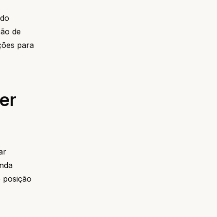
 do
ção de
ições para
er
ar
inda
 posição