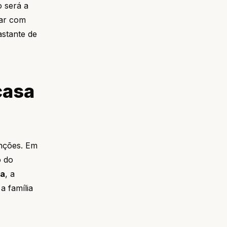
 será a
sar com
astante de
casa
nções. Em
o do
sa
, a
a família